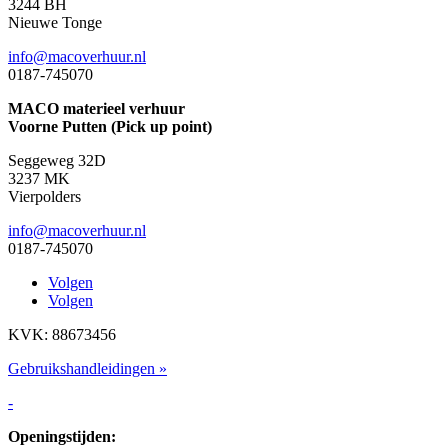
3244 BH
Nieuwe Tonge
info@macoverhuur.nl
0187-745070
MACO materieel verhuur
Voorne Putten (Pick up point)
Seggeweg 32D
3237 MK
Vierpolders
info@macoverhuur.nl
0187-745070
Volgen
Volgen
KVK: 88673456
Gebruikshandleidingen »
-
Openingstijden: