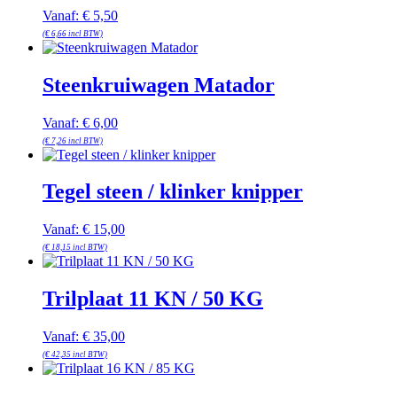
Vanaf:
€
5,50
(
€
6,66
incl BTW)
Steenkruiwagen Matador
Vanaf:
€
6,00
(
€
7,26
incl BTW)
Tegel steen / klinker knipper
Vanaf:
€
15,00
(
€
18,15
incl BTW)
Trilplaat 11 KN / 50 KG
Vanaf:
€
35,00
(
€
42,35
incl BTW)